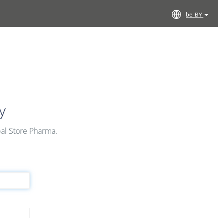
be_BY
у
al Store Pharma.