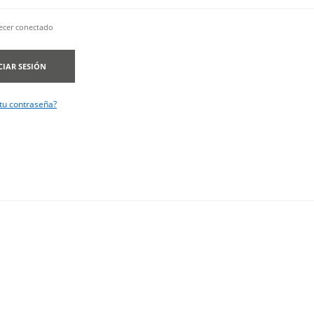
cer conectado
CIAR SESIÓN
 tu contraseña?