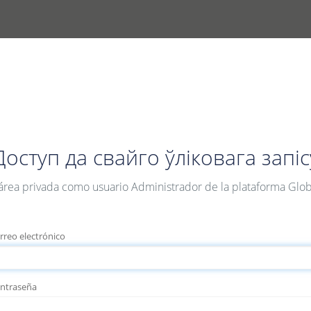
Доступ да свайго ўліковага запіс
 área privada como usuario Administrador de la plataforma Glob
rreo electrónico
ontraseña