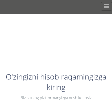
Tog
nav
O'zingizni hisob raqamingizga
kiring
Biz sizning platformangizga xush kelibsiz